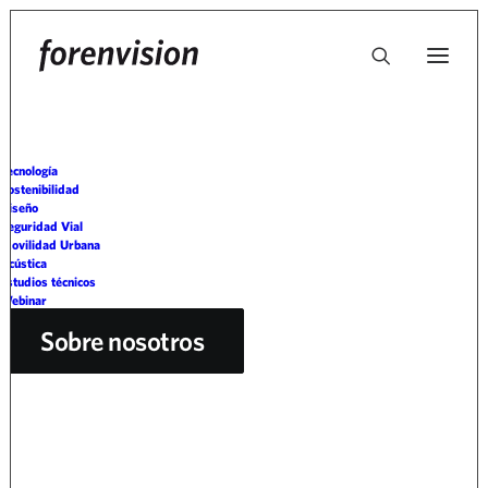
Tecnología
Aviso legal
Sostenibilidad
Diseño
Seguridad Vial
Movilidad Urbana
Acústica
El presente documento tiene como finalidad el establecer y
Estudios técnicos
regular las normas de uso de este portal web, entendiendo
Webinar
por éste todas las páginas y sus contenidos, propiedad de
Sobre nosotros
METALESA SEGURIDAD VIAL, S.L., a las cuales se accede a
través del dominio https://forenvision.com/. La utilización
del portal web atribuye la condición de usuario del mismo e
implica la aceptación de todas las condiciones incluidas en
el presente Aviso Legal. El usuario se compromete a leer