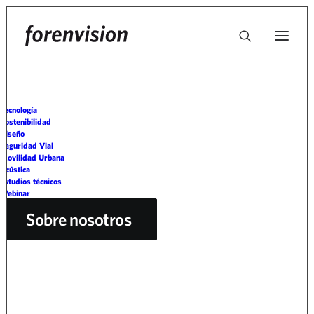
Tecnología
Política de privacidad
Sostenibilidad
Diseño
Seguridad Vial
Movilidad Urbana
Acústica
Siguiendo los principios de licitud, lealtad y transparencia,
Estudios técnicos
ponemos a su disposición la presente Política de Privacidad.
Webinar
Sobre nosotros
¿Quién es el Responsable del
tratamiento de sus datos?
Responsable
METALESA SEGURIDAD VIAL, S.L.