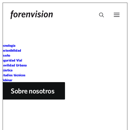
Tecnología
Sostenibilidad
Diseño
Seguridad Vial
Movilidad Urbana
Acústica
Estudios técnicos
Webinar
Sobre nosotros
Estudios técnicos
,
Seguridad Vial
,
Tecnología
•
29/07/2025
•
8
Minutes